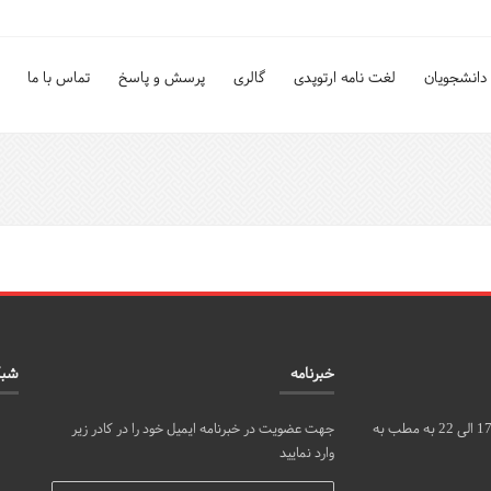
دانشجویان
لغت نامه ارتوپدی
گالری
پرسش و پاسخ
تماس با ما
خبرنامه
شبک
مراجعین محترم می توانند روزهای شنبه، دوشنبه و چهارشنبه از ساعت 17 الی 22 به مطب به
جهت عضویت در خبرنامه ایمیل خود را در کادر زیر
وارد نمایید