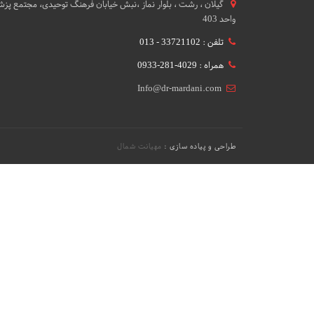
گيلان ، رشت ، بلوار نماز ،نبش خیابان فرهنگ توحیدی، مجتمع پزشک
واحد 403
تلفن : 33721102 - 013
همراه : 4029-281-0933
Info@dr-mardani.com
طراحی و پیاده سازی :
مهیانت شمال