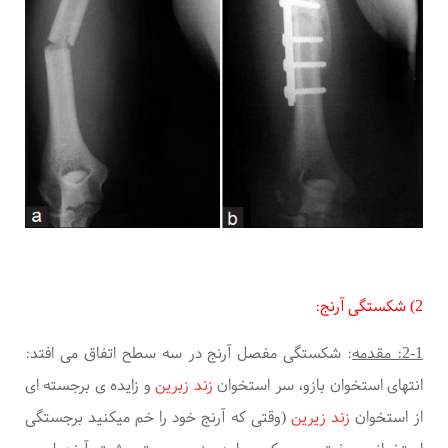
2) شکستگی
آرنج:
2-1: مقدمه
:
شکستگی مفصل آرنج در سه سطح اتفاق می افتد:
انتهای استخوان بازو، سر استخوان
زند زبرین
و زایده ی برجسته ای
از استخوان
زند زیرین
(
وقتی که آرنج خود را خم میکنید برجستگی