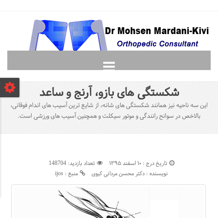
صفحه نخست
شکستگی های بازو، آرنج و ساعد
دانشجویان
این سه ناحیه نیز همانند شکستگی های شانه، از شایع ترین آسیب های اندام فوقانی،
لغت نامه ارتوپدی
بالاخص در سوانح رانندگی و موتور سیکلت و همچنین آسیب های ورزشی است.
گالری
پرسش و پاسخ
تماس با ما
تاریخ درج : ۱۰ اسفند ۱۳۹۵
تعداد بازدید: 148704
نویسنده : دکتر محسن مردانی کیوی
منبع :
ijos