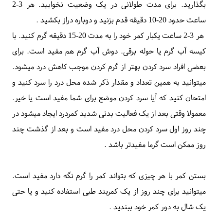
کاهش قدرت انقباضی عضلات کمر، درد را بیشتر کند. همچنین با
استراحت طولانی مدت خطر
لخته شدن خون در ساق پا
افزایش
میابد پس فرد دچار کمردرد باید هرچه زودتر فعالیت معمول روزانه را
شروع کند
.
برای 2-1 روز در وضعیتی که راحت هستید استراحت
کنید. به پشت بخوابید و یک بالشت زیر زانو های خود بگذارید تا
کمی خم شوند یا به پهلو بخوابید و یک بالشت بین پاهایتان
بگذارید. برای مدت طولانی در یک وضعیت نخوابید. هر 3-2
ساعت حدود 20-10 دقیقه قدم بزنید و دوباره دراز بکشید
.
هر 3-2 ساعت یکبار کمر خود را به مدت 20-15 دقیقه گرم کنید. با
کیسه آب گرم یا حوله برقی. دوش آب گرم هم مفید است. برای
بعضی افراد سرد کردن بهتر از گرم کردن موجب کاهش درد میشود.
میتوانید به همین تعداد و مقدار ذکر شده محل درد را سرد کنید و
امتحان کنید که آیا سرد کردن موضع برای شما مفید است یا خیر.
معمولا وقتی بعد از یک فعالیت بدنی شدید کمردرد ایجاد میشود در