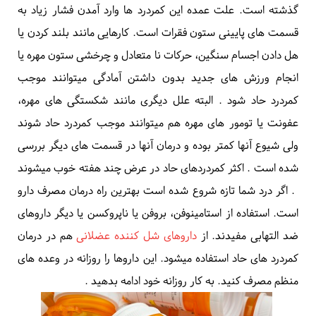
مهم تر از آن مدیریت
Management
آن است
.
باید یاد بگیرید
چگونه مانع از بروز مجدد کمردرد شوید. مهم ترین روش های
پیشگیری از بروز کمردرد اینست که عضلات کمر و شکم خود را قوی
نگه دارید، خوب بایستید، یاد بگیرید که چطور زندگی کنید و
چگونه استرس را مهار کنید
.
درمان کمر درد حاد چیست؟
کمردرد حاد به کمردردی میگویند که از شروع آن کمتر از سه ماه
گذشته است. علت عمده این کمردرد ها وارد آمدن فشار زیاد به
قسمت های پایینی
ستون فقرات
است. کارهایی مانند بلند کردن یا
هل دادن اجسام سنگین، حرکات نا متعادل و چرخشی ستون مهره یا
انجام ورزش های جدید بدون داشتن آمادگی میتوانند موجب
کمردرد حاد شود
.
البته علل دیگری مانند
شکستگی های مهره
،
عفونت یا تومور های مهره هم میتوانند موجب کمردرد حاد شوند
ولی شیوع آنها کمتر بوده و درمان آنها در قسمت های دیگر بررسی