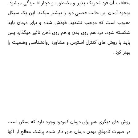
کنید
.
درمان کمردرد مزمن چیست؟
کمر درد مزمن به کمردردی میگویند که از شروع آن بیش از سه ماه
گذشته است
.
مهمترین روش درمان کمردرد های مزمن عبارتست از:
تقویت عضلات کمر با استفاده از نرمش های خاص طبی
تغییر روش زندگی : به این معنی که باید یاد بگیریم چگونه
بایستیم، بنشینیم،
چگونه اجسام را بلند کنیم
،
چگونه رانندگی
کنیم
و
...
گرم نگه داشتن کمر با پوشیدن لبای گرم یا بستن یک شال به دور
کمر
استفاده از دارو : درد مزمن ایجاد بیخوابی و بی تحرکی میکند و
متعاقب آن فرد تحریک پذیر و مضطرب و دچار افسردگی میشود.
بوجود آمدن این حالت عصبی درد را بیشتر میکند. این یک سیکل