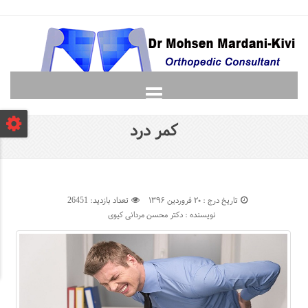
صفحه نخست
کمر درد
دانشجویان
لغت نامه ارتوپدی
گالری
تاریخ درج : ۲۰ فروردین ۱۳۹۶
تعداد بازدید: 26451
پرسش و پاسخ
نویسنده : دکتر محسن مردانی کیوی
تماس با ما