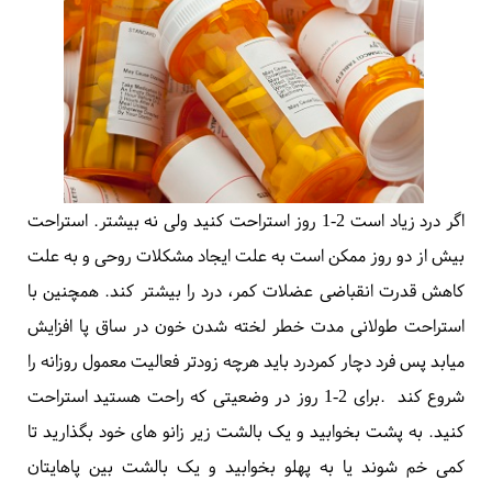
شده است
.
اکثر کمردردهای حاد در عرض چند هفته خوب میشوند
.
اگر درد شما تازه شروع شده است بهترین راه درمان مصرف دارو
است. استفاده از استامینوفن، بروفن یا
ناپروکسن
یا دیگر
داروهای
ضد التهابی
مفیدند. از
داروهای شل کننده عضلانی
هم در درمان
کمردرد های حاد استفاده میشود. این داروها را روزانه در وعده های
منظم مصرف کنید. به کار روزانه خود ادامه بدهید
.
اگر درد زیاد است 2-1 روز استراحت کنید ولی نه بیشتر. استراحت
بیش از دو روز ممکن است به علت ایجاد مشکلات روحی و به علت