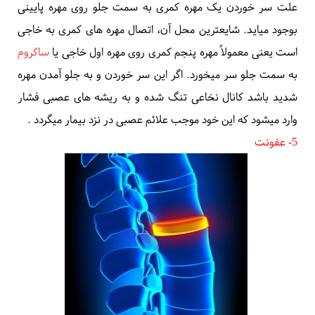
4- سر خوردن مهره
به این عارضه
اسپوندیلولیستزی
Spondylolisthesis
میگویند و به
علت سر خوردن یک مهره کمری به سمت جلو روی مهره پایینی
بوجود میاید. شایعترین محل آن، اتصال
مهره های کمری
به خاجی
است یعنی معمولاً مهره پنجم کمری روی مهره اول خاجی یا
ساکروم
به سمت جلو سر میخورد. اگر این سر خوردن و به جلو آمدن مهره
شدید باشد کانال نخاعی تنگ شده و به ریشه های عصبی فشار
وارد میشود که این خود موجب علائم عصبی در نزد بیمار میگردد
.
5- عفونت