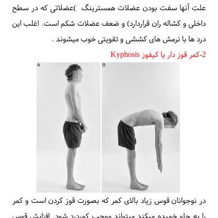
علل کمردرد بچه ها چیست؟
مهمترین علل کمردرد در بچه ها عبارتند از
:
1- کشیدگی عضله
کشیدگی عضلات اطراف ستون مهره شایعترین علت کمردرد در بچه
ها و نوجوانان است. این درد ها معمولاً به چند روز استراحت و
مصرف دارو و تقویت عضلات شکم و کمر جواب داده و خوب
میشود. بعضی از نوجوانان کمردرد های شدیدتری دارند که معمولاً
علت آنها سفت بودن
عضلات همسترینگ
(
عضلاتی که در سطح
داخلی و کشاله ران قراردارد) و ضعف عضلات شکم است. اغلب این
درد ها با نرمش های کششی و تقویتی خوب میشوند
.
2-کمر قوز دار یا
کیفوز
Kyphosis