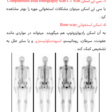
3- سی تی اسکن
Computerized axial tomography scan CT scan
با
سی تی اسکن
میتوان مشکلات استخوانی مهره را بهتر مشاهده
کرد
.
4-
اسکن استخوانی
Bone scan
به آن
اسکن رادیوایزوتوپ
هم میگویند. میتواند در مواردی مانند
عفونت، سرطان، روماتیسم،
اسپوندیلولیستزی
و یا سایر علل به
تشخیص کمک کند
.