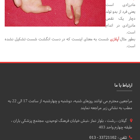
مادرزادی است
یعنی فرد از بدو تولد
دچار یک نقص
مادرزادی در اندام
است.
بطور مثال
آپلازی
شست به معنای اینست که در دست انگشت شست تشکیل نشده
است.
ارتباط با ما
مراجعین محترم می توانند روزهای شنبه، دوشنبه و چهارشنبه از ساعت 17 الی 22 به
مطب به نشانی زیر مراجعه نمایند
گيلان ، رشت ، بلوار نماز ،نبش خیابان فرهنگ توحیدی، مجتمع پزشکی باران ،
طبقه چهارم واحد 403
تلفن : 33721102 - 013