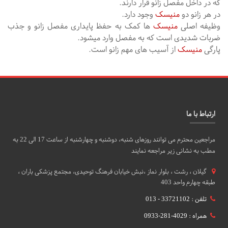
که در داخل مفصل زانو قرار دارند.
در هر زانو دو
منیسک
وجود دارد.
وظیفه اصلی
منیسک
ها کمک به حفظ پایداری مفصل زانو و جذب
ضربات شدیدی است که به مفصل وارد میشود.
پارگی
منیسک
از آسیب های مهم زانو است.
ارتباط با ما
مراجعین محترم می توانند روزهای شنبه، دوشنبه و چهارشنبه از ساعت 17 الی 22 به
مطب به نشانی زیر مراجعه نمایند
گيلان ، رشت ، بلوار نماز ،نبش خیابان فرهنگ توحیدی، مجتمع پزشکی باران ،
طبقه چهارم واحد 403
تلفن : 33721102 - 013
همراه : 4029-281-0933