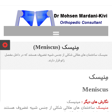
صفحه نخست
مِنیسک (Meniscus)
دانشجویان
منیسک ساختمان های هلالی شکلی از جنس شبیه غضروف هستند که در داخل مفصل
لغت نامه ارتوپدی
زانو قرار دارند.
گالری
پرسش و پاسخ
مِنیسک
تماس با ما
Meniscus
نگارش های دیگر :
مینیسک
منیسک
ساختمان های هلالی شکلی از جنس شبیه غضروف هستند