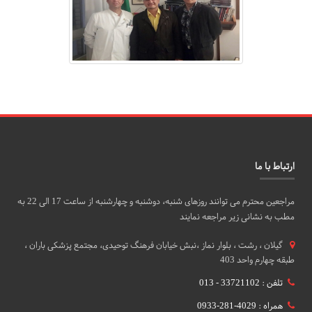
ارتباط با ما
مراجعین محترم می توانند روزهای شنبه، دوشنبه و چهارشنبه از ساعت 17 الی 22 به
مطب به نشانی زیر مراجعه نمایند
گيلان ، رشت ، بلوار نماز ،نبش خیابان فرهنگ توحیدی، مجتمع پزشکی باران ،
طبقه چهارم واحد 403
تلفن : 33721102 - 013
همراه : 4029-281-0933