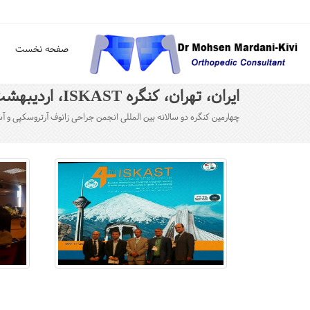
صفحه نخست
ایران، تهران، کنگره ISKAST، اردیبهشت 1395
چهارمین کنگره دو سالانه بین المللی انجمن جراحی زانوف آرتروسکپی و آسیب های ورزشی ایران (ISKAST)، در تاریخ 28-31 اردیبهشت ماه 1395، در مر