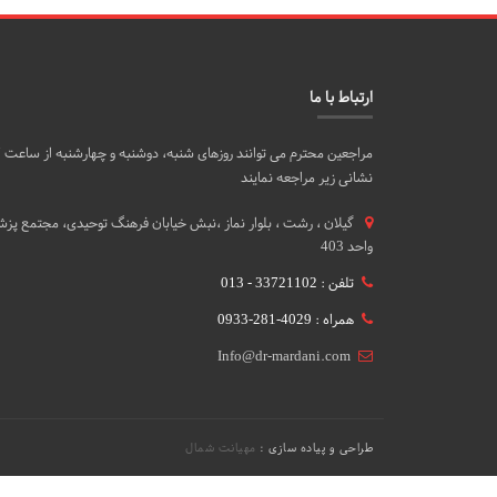
ارتباط با ما
نشانی زیر مراجعه نمایند
گيلان ، رشت ، بلوار نماز ،نبش خیابان فرهنگ توحیدی، مجتمع پزشک
واحد 403
تلفن : 33721102 - 013
همراه : 4029-281-0933
Info@dr-mardani.com
طراحی و پیاده سازی :
مهیانت شمال