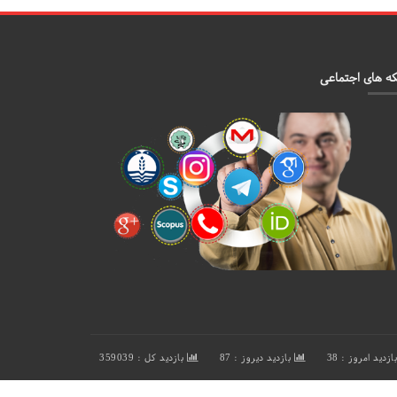
ه های اجتماعی
ازدید امروز : 38
بازدید دیروز : 87
بازدید کل : 359039