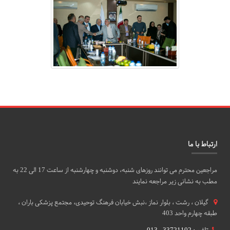
ارتباط با ما
مراجعین محترم می توانند روزهای شنبه، دوشنبه و چهارشنبه از ساعت 17 الی 22 به
مطب به نشانی زیر مراجعه نمایند
گيلان ، رشت ، بلوار نماز ،نبش خیابان فرهنگ توحیدی، مجتمع پزشکی باران ،
طبقه چهارم واحد 403