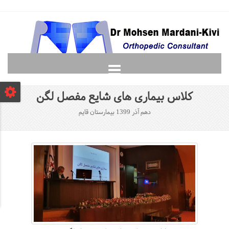
صفحه نخست
کلاس بیماری های شایع مفصل لگن
دانشجویان
دهم آذر 1399 بیمارستان قايم
لغت نامه ارتوپدی
گالری
پرسش و پاسخ
تماس با ما