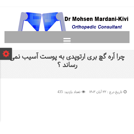
صفحه نخست
چرا اَره گچ بری ارتوپدی به پوست آسیب نمی
دانشجویان
رساند ؟
لغت نامه ارتوپدی
گالری
پرسش و پاسخ
تاریخ درج : ۲۲ آبان ۱۴۰۳
تعداد بازدید: 435
تماس با ما