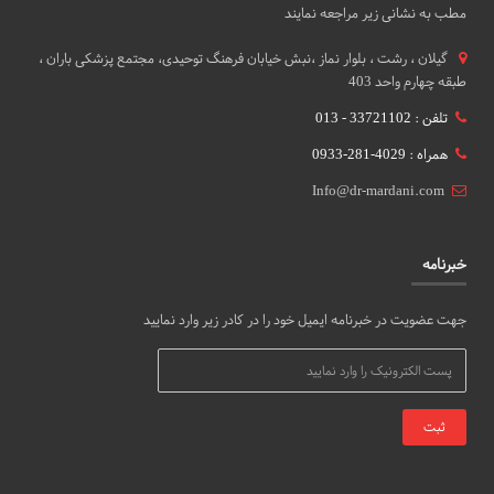
مطب به نشانی زیر مراجعه نمایند
گيلان ، رشت ، بلوار نماز ،نبش خیابان فرهنگ توحیدی، مجتمع پزشکی باران ،
طبقه چهارم واحد 403
تلفن : 33721102 - 013
همراه : 4029-281-0933
Info@dr-mardani.com
خبرنامه
جهت عضویت در خبرنامه ایمیل خود را در کادر زیر وارد نمایید