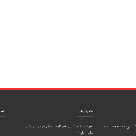
خبرنامه
شبک
مراجعین محترم می توانند روزهای شنبه، دوشنبه و چهارشنبه از ساعت 17 الی 22 به مطب به
جهت عضویت در خبرنامه ایمیل خود را در کادر زیر
وارد نمایید