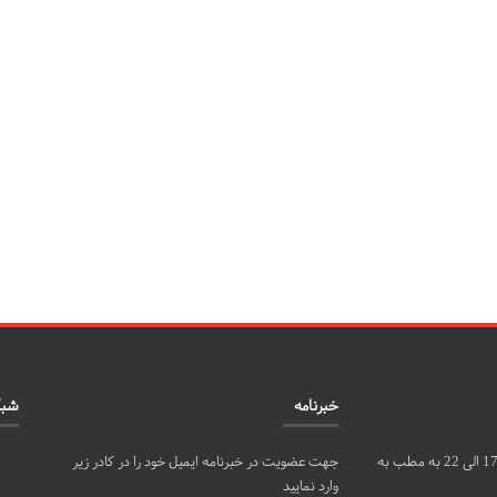
خبرنامه
شبک
مراجعین محترم می توانند روزهای شنبه، دوشنبه و چهارشنبه از ساعت 17 الی 22 به مطب به
جهت عضویت در خبرنامه ایمیل خود را در کادر زیر
وارد نمایید