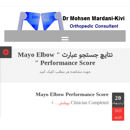
صفحه نخست
نتایچ جستجو عبارت "
Mayo Elbow
دانشجویان
"
Performance Score
لغت نامه ارتوپدی
جهت مشاهده هر مطلب کلیک کنید
گالری
پرسش و پاسخ
Mayo Elbow Performance Score
تماس با ما
20
Clinician Completed
بیشتر...
اردیبهشت
3125
بازدید