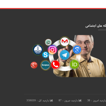
ه های اجتماعی
ازدید امروز : 38
بازدید دیروز : 87
بازدید کل : 359039