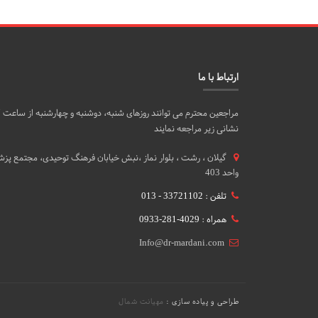
ارتباط با ما
نشانی زیر مراجعه نمایند
گيلان ، رشت ، بلوار نماز ،نبش خیابان فرهنگ توحیدی، مجتمع پزشک
واحد 403
تلفن : 33721102 - 013
همراه : 4029-281-0933
Info@dr-mardani.com
طراحی و پیاده سازی :
مهیانت شمال