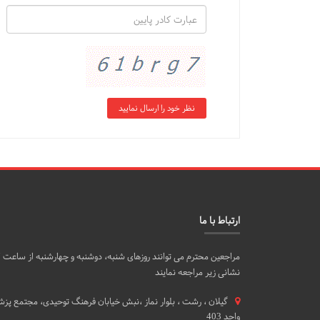
ارتباط با ما
نشانی زیر مراجعه نمایند
گيلان ، رشت ، بلوار نماز ،نبش خیابان فرهنگ توحیدی، مجتمع پزشک
واحد 403