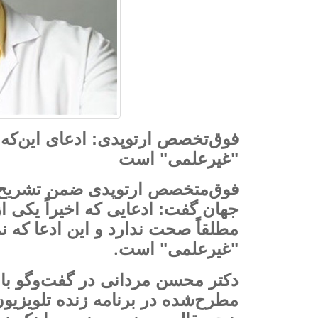
فوق‌تخصص ارتوپدی: ادعای این‌که ن
"غیرعلمی" است
فوق‌متخصص ارتوپدی ضمن تشریح ع
جهان گفت: ادعایی که اخیراً یکی ا
مطلقاً صحت ندارد و این ادعا که ن
.
"غیرعلمی" است
دکتر محسن مردانی در گفت‌وگو با 
مطرح‌شده در برنامه زنده تلویزیون 