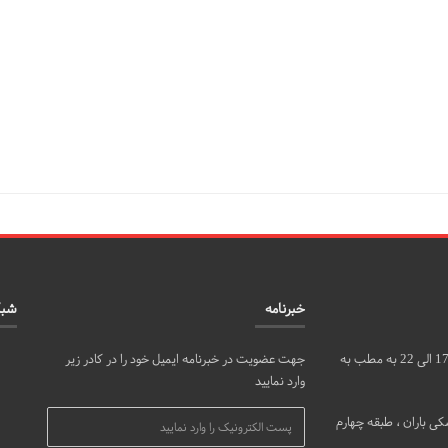
خبرنامه
شبک
مراجعین محترم می توانند روزهای شنبه، دوشنبه و چهارشنبه از ساعت 17 الی 22 به مطب به
جهت عضویت در خبرنامه ایمیل خود را در کادر زیر
وارد نمایید
ی باران ، طبقه چهارم