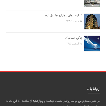
کنگره درمان بیماران مولتیپل تروما
۱۱ اسفند ۱۳۹۵
پوکی استخوان
۱۹ اسفند ۱۳۹۵
ارتباط با ما
مراجعین محترم می توانند روزهای شنبه، دوشنبه و چهارشنبه از ساعت 17 الی 22 به
مطب به نشانی زیر مراجعه نمایند