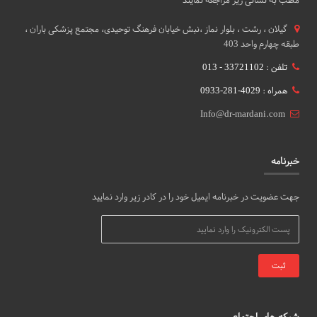
گيلان ، رشت ، بلوار نماز ،نبش خیابان فرهنگ توحیدی، مجتمع پزشکی باران ،
طبقه چهارم واحد 403
تلفن : 33721102 - 013
همراه : 4029-281-0933
Info@dr-mardani.com
خبرنامه
جهت عضویت در خبرنامه ایمیل خود را در کادر زیر وارد نمایید
شبکه های اجتماعی